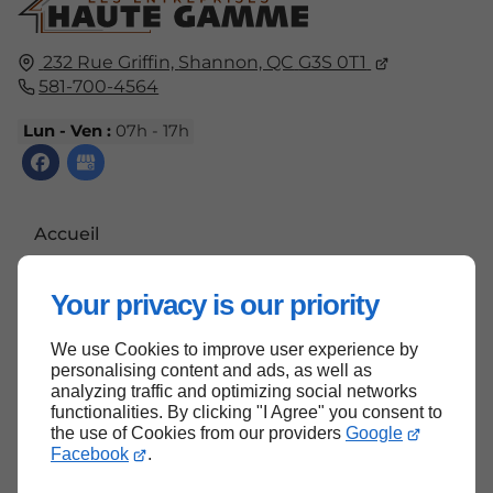
232 Rue Griffin,
Shannon, QC
G3S 0T1
581-700-4564
Lun - Ven :
07h - 17h
Accueil
Nous contacter
Your privacy is our priority
Politique de confidentialité
Plan du site
We use Cookies to improve user experience by
personalising content and ads, as well as
analyzing traffic and optimizing social networks
functionalities. By clicking "I Agree" you consent to
the use of Cookies from our providers
Google
Haut de page
Facebook
.