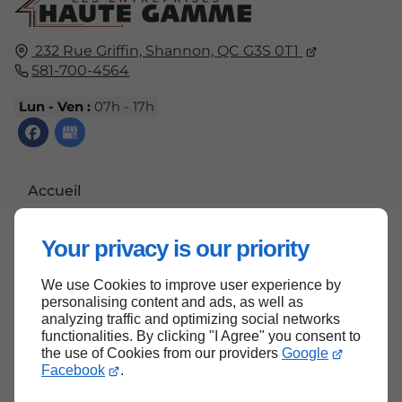
232 Rue Griffin,
Shannon, QC
G3S 0T1
581-700-4564
Lun - Ven :
07h - 17h
Accueil
Nous contacter
Your privacy is our priority
Politique de confidentialité
Plan du site
We use Cookies to improve user experience by
personalising content and ads, as well as
analyzing traffic and optimizing social networks
functionalities. By clicking "I Agree" you consent to
the use of Cookies from our providers
Google
Haut de page
Facebook
.